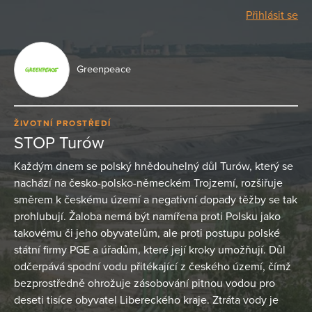
Přihlásit se
Greenpeace
ŽIVOTNÍ PROSTŘEDÍ
STOP Turów
Každým dnem se polský hnědouhelný důl Turów, který se
nachází na česko-polsko-německém Trojzemí, rozšiřuje
směrem k českému území a negativní dopady těžby se tak
prohlubují. Žaloba nemá být namířena proti Polsku jako
takovému či jeho obyvatelům, ale proti postupu polské
státní firmy PGE a úřadům, které její kroky umožňují. Důl
odčerpává spodní vodu přitékající z českého území, čímž
bezprostředně ohrožuje zásobování pitnou vodou pro
deseti tisíce obyvatel Libereckého kraje. Ztráta vody je