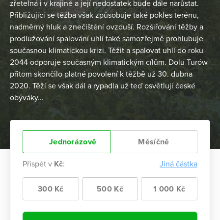
zřetelná i v krajině a její nedostatek bude dále narůstat.
Přibližující se těžba však způsobuje také pokles terénu,
nadměrný hluk a znečištění ovzduší. Rozšiřování těžby a
prodlužování spalování uhlí také samozřejmě prohlubuje
současnou klimatickou krizi. Těžit a spalovat uhlí do roku
2044 odporuje současným klimatickým cílům. Dolu Turów
přitom skončilo platné povolení k těžbě už 30. dubna
2020. Těží se však dál a rypadla už teď osvětlují české
obýváky…
Jednorázově
Měsíčně
Přispět v
Kč
:
Jiná částka
300 Kč
500 Kč
1 000 Kč