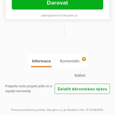
Darovat
zabezpečeno Darujme.cz
7
Informace
Komentáře
Sdílet:
Podpořte tento projekt ještě víc a
Založit dárcovskou výzvu
zapojte kamarády
Provozovatelem portálu
Darujme.cz
je
Nadace VIA
, IČ 67360114.