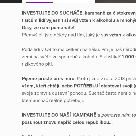
INVESTUJTE DO SUCHÁČE, kampaně za čistokrevný 
tisícům lidí vyjasnit si svůj vztah k alkoholu a mnohý
Díky, že nám pomáháte!
Přemýšleli jste někdy nad tím, jaký je váš
vztah k alk
Řada lidí v ČR to má celkem na háku. Pití je náš náro
zemí na světě ve spotřebě alkoholu. Statistika?
1 000 
rizikového pití.
Pijeme prostě přes míru.
Proto jsme v roce 2013 přiš
všem, kteří chtějí, nebo POTŘEBUJÍ otestovat svoji 
svoje zdraví a duševní pohodu. Sucháč často není o n
kteří Sucháč reálně potřebují.
INVESTUJTE DO NAŠÍ KAMPANĚ
a pomozte nám t
posunout znovu napříč celou republikou...