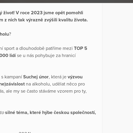
život! V roce 2023 jsme opět pomohli
m z nich tak výrazně zvýšili kvalitu života.
oholu
?
dní sport a dlouhodobě patříme mezi
TOP 5
000 lidí
se u nás pohybuje za hranicí
li s kampaní
Suchej únor
, která je
výzvou
(ne)závislost
na alkoholu, udělat něco pro
ás, ale my se často stáváme vzorem pro ty,
oto
silné téma, které hýbe českou společností,