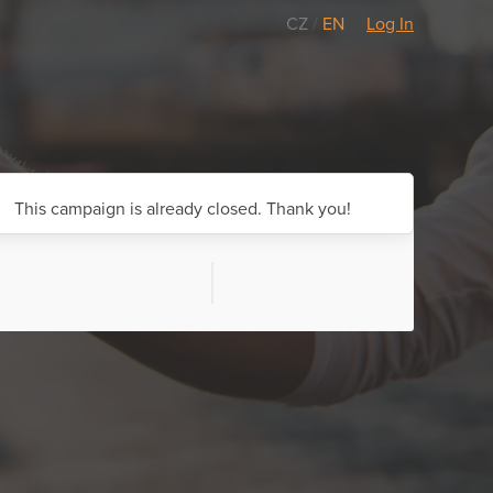
CZ
/
EN
Log In
This campaign is already closed. Thank you!