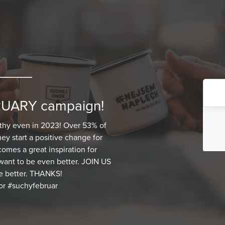
BRUARY campaign!
lthy even in 2023! Over 53% of
hey start a positive change for
omes a great inspiration for
 want to be even better. JOIN US
he better. THANKS!
or #suchyfebruar