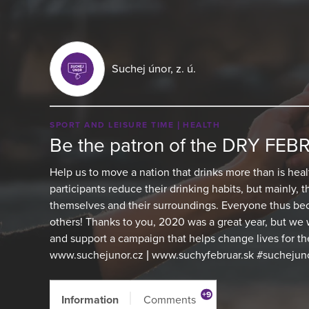
Suchej únor, z. ú.
SPORT AND LEISURE TIME
HEALTH
Be the patron of the DRY FE
Help us to move a nation that drinks more than is hea
participants reduce their drinking habits, but mainly, t
themselves and their surroundings. Everyone thus bec
others! Thanks to you, 2020 was a great year, but we
and support a campaign that helps change lives for t
www.suchejunor.cz | www.suchyfebruar.sk #suchejun
+9
Information
Comments