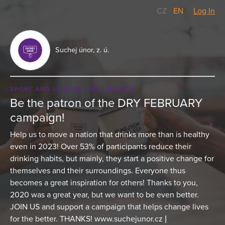
CZ
/
EN
Log In
Suchej únor, z. ú.
SPORT AND LEISURE TIME
HEALTH
Be the patron of the DRY FEBRUARY
campaign!
Help us to move a nation that drinks more than is healthy
even in 2023! Over 53% of participants reduce their
drinking habits, but mainly, they start a positive change for
themselves and their surroundings. Everyone thus
becomes a great inspiration for others! Thanks to you,
2020 was a great year, but we want to be even better.
JOIN US and support a campaign that helps change lives
for the better. THANKS! www.suchejunor.cz |