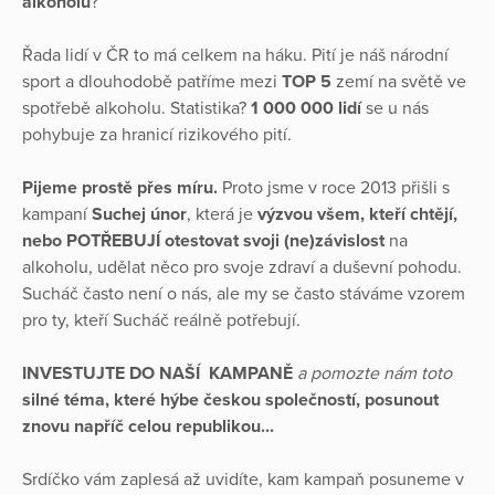
alkoholu
?
Řada lidí v ČR to má celkem na háku. Pití je náš národní
sport a dlouhodobě patříme mezi
TOP 5
zemí na světě ve
spotřebě alkoholu. Statistika?
1 000 000 lidí
se u nás
pohybuje za hranicí rizikového pití.
Pijeme prostě přes míru.
Proto jsme v roce 2013 přišli s
kampaní
Suchej únor
, která je
výzvou všem, kteří chtějí,
nebo POTŘEBUJÍ otestovat svoji (ne)závislost
na
alkoholu, udělat něco pro svoje zdraví a duševní pohodu.
Sucháč často není o nás, ale my se často stáváme vzorem
pro ty, kteří Sucháč reálně potřebují.
INVESTUJTE DO NAŠÍ KAMPANĚ
a pomozte nám toto
silné téma, které hýbe českou společností, posunout
znovu napříč celou republikou...
Srdíčko vám zaplesá až uvidíte, kam kampaň posuneme v