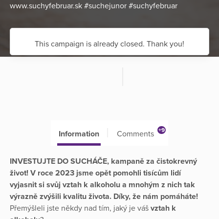
www.suchyfebruar.sk #suchejunor #suchyfebruar
This campaign is already closed. Thank you!
+9
Information
Comments
INVESTUJTE DO SUCHÁČE, kampaně za čistokrevný
život! V roce 2023 jsme opět pomohli tisícům lidí
vyjasnit si svůj vztah k alkoholu a mnohým z nich tak
výrazně zvýšili kvalitu života. Díky, že nám pomáháte!
Přemýšleli jste někdy nad tím, jaký je váš
vztah k