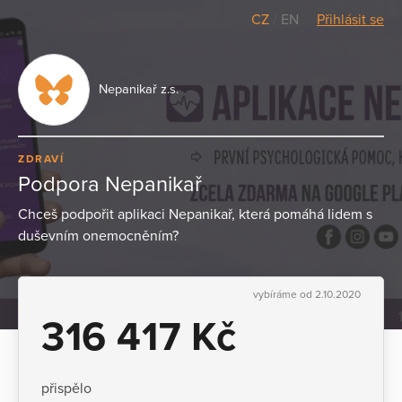
CZ
/
EN
Přihlásit se
Nepanikař z.s.
ZDRAVÍ
Podpora Nepanikař
Chceš podpořit aplikaci Nepanikař, která pomáhá lidem s
duševním onemocněním?
vybíráme od 2.10.2020
316 417 Kč
přispělo