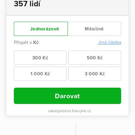
357 lidí
Jednorázově
Měsíčně
Přispět v
Kč
:
Jiná částka
300 Kč
500 Kč
1 000 Kč
3 000 Kč
Darovat
zabezpečeno Darujme.cz