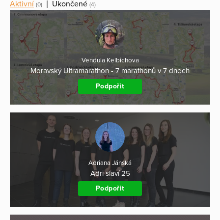
Aktivní
|
Ukončené
(0)
(4)
Vendula Kelbichova
Moravský Ultramarathon - 7 marathonů v 7 dnech
Podpořit
Adriana Jánská
Adri slaví 25
Podpořit