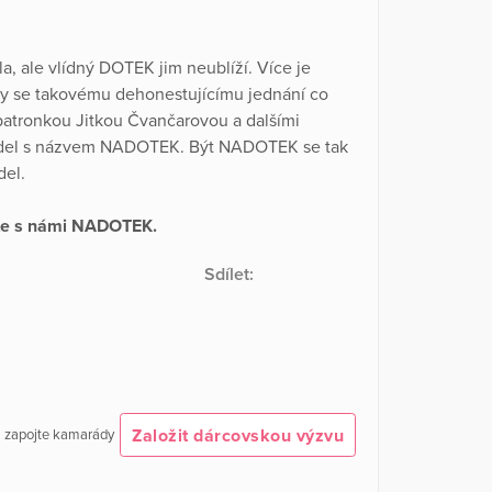
la, ale vlídný DOTEK jim neublíží. Více je
by se takovému dehonestujícímu jednání co
patronkou Jitkou Čvančarovou a dalšími
ídel s názvem NADOTEK. Být NADOTEK se tak
del.
te s námi NADOTEK.
Sdílet:
Založit dárcovskou výzvu
 a zapojte kamarády