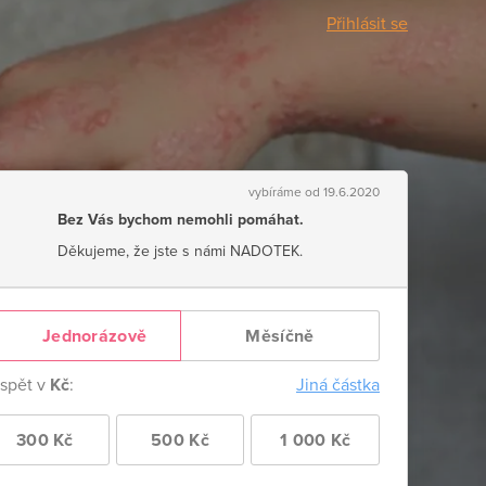
Přihlásit se
vybíráme od 19.6.2020
Bez Vás bychom nemohli pomáhat.
Děkujeme, že jste s námi NADOTEK.
Jednorázově
Měsíčně
ispět v
Kč
:
Jiná částka
300 Kč
500 Kč
1 000 Kč