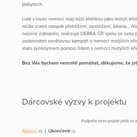
pobytech.
Lidé s touto nemocí mají kůži křehkou jako motýlí kříd
může zranit naopak přehlížení, opovržení, šikana… A
nejvíce zabránilo, realizuje DEBRA ČR spolu se svou 
osobnostmi osvětovou kampaň o nemoci motýlích kř
stalo synonymem pomoci lidem s nemocí motýlích kří
Bez Vás bychom nemohli pomáhat, děkujeme, že js
Dárcovské výzvy k projektu
Podpořte tento projekt ještě víc
Aktivní
|
Ukončené
(0)
(3)