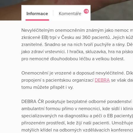
+9
Informace
Komentáře
Nevyléčitelným onemocněním známým jako nemoc motý
zkráceně EB) trpí v Česku asi 360 pacientů. Jejich kůže
zranitelné. Snadno se na nich tvoří puchýře a rány. Dě
jako zdraví vrstevníci. I hračka, skluzavka, hra na pí
pro nemocné dlouhodobou léčbu a velkou bolest.
Onemocnění je vrozené a doposud nevyléčitelné. Díky
propojení s pacientskou organizací
DEBRA
se však da
tomu můžete přispět i vy.
DEBRA ČR poskytuje bezplatné odborné poradenství (so
ambulantní formou přímo v nemocnici, kde sídlí i kl
specializovaných na diagnostiku a péči o EB pacienty),
přirozeném prostředí, kde žijí naši pacienti. Umožňuj
motýlích křídel na odborných vzdělávacích konferenc