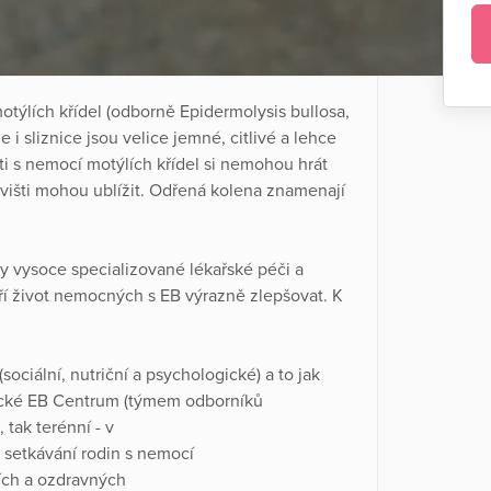
lích křídel (odborně Epidermolysis bullosa,
 i sliznice jsou velice jemné, citlivé a lehce
ti s nemocí motýlích křídel si nemohou hrát
skovišti mohou ublížit. Odřená kolena znamenají
 vysoce specializované lékařské péči a
ří život nemocných s EB výrazně zlepšovat. K
ciální, nutriční a psychologické) a to jak
inické EB Centrum (týmem odborníků
 tak terénní - v
e setkávání rodin s nemocí
ích a ozdravných