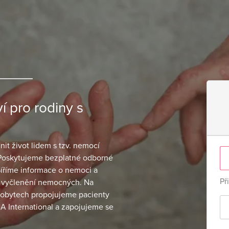
 pro rodiny s
t život lidem s tzv. nemocí
. Poskytujeme bezplatné odborné
 Šíříme informace o nemoci a
Př
 vyčlenění nemocných. Na
pobytech propojujeme pacienty
A International a zapojujeme se