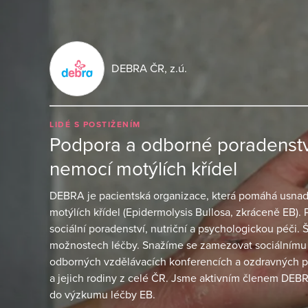
DEBRA ČR, z.ú.
LIDÉ S POSTIŽENÍM
Podpora a odborné poradenství
nemocí motýlích křídel
DEBRA je pacientská organizace, která pomáhá usnadni
motýlích křídel (Epidermolysis Bullosa, zkráceně EB)
sociální poradenství, nutriční a psychologickou péči.
možnostech léčby. Snažíme se zamezovat sociálnímu
odborných vzdělávacích konferencích a ozdravných 
a jejich rodiny z celé ČR. Jsme aktivním členem DEBR
do výzkumu léčby EB.