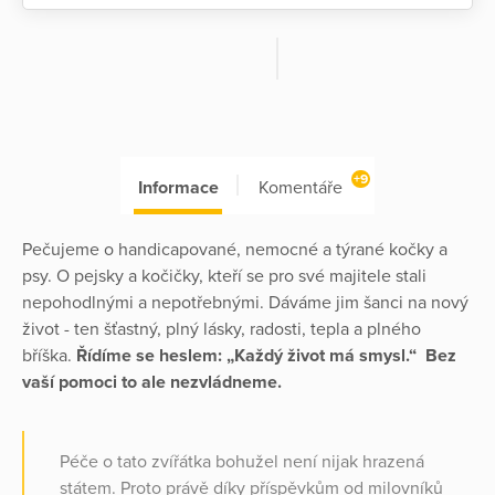
+9
Informace
Komentáře
Pečujeme o handicapované, nemocné a týrané kočky a
psy. O pejsky a kočičky, kteří se pro své majitele stali
nepohodlnými a nepotřebnými. Dáváme jim šanci na nový
život - ten šťastný, plný lásky, radosti, tepla a plného
bříška.
Řídíme se heslem: „Každý život má smysl.“ Bez
vaší pomoci to ale nezvládneme.
Péče o tato zvířátka bohužel není nijak hrazená
státem. Proto právě díky příspěvkům od milovníků