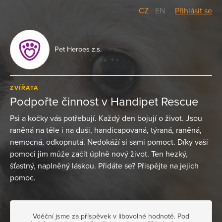
CZ
/
EN
Přihlásit se
Pet Heroes z.s.
ZVÍŘATA
Podpořte činnost v Handipet Rescue
Psi a kočky vás potřebují. Každý den bojují o život. Jsou
raněná na těle i na duši, handicapovaná, týraná, raněná,
nemocná, odkopnutá. Nedokáží si sami pomoct. Díky vaší
pomoci jim může začít úplně nový život. Ten hezký,
šťastný, naplněný láskou. Přidáte se? Přispějte na jejich
pomoc.
Vděční jsme za příspěvek v libovolné hodnotě. Pod