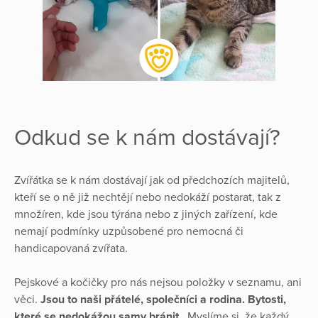
Odkud se k nám dostávají?
Zvířátka se k nám dostávají jak od předchozích majitelů,
kteří se o ně již nechtějí nebo nedokáží postarat, tak z
množíren, kde jsou týrána nebo z jiných zařízení, kde
nemají podmínky uzpůsobené pro nemocná či
handicapovaná zvířata.
Pejskové a kočičky pro nás nejsou položky v seznamu, ani
věci.
Jsou to naši přátelé, společníci a rodina. Bytosti,
které se nedokážou samy bránit
. Myslíme si, že každý