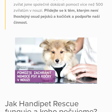
zvířat jsme společně dokázali pomoct více než 500
zvířatům v nouzi.
Přidejte se k těm, kterým není
lhostejný osud pejsků a kočiček a podpořte naši
činnost.
Jak Handipet Rescue
funguje a koho pečujeme?