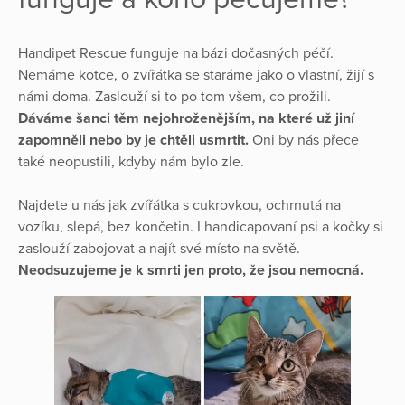
Handipet Rescue funguje na bázi dočasných péčí.
Nemáme kotce, o zvířátka se staráme jako o vlastní, žijí s
námi doma. Zaslouží si to po tom všem, co prožili.
Dáváme šanci těm nejohroženějším, na které už jiní
zapomněli nebo by je chtěli usmrtit.
Oni by nás přece
také neopustili, kdyby nám bylo zle.
Najdete u nás jak zvířátka s cukrovkou, ochrnutá na
vozíku, slepá, bez končetin. I handicapovaní psi a kočky si
zaslouží zabojovat a najít své místo na světě.
Neodsuzujeme je k smrti jen proto, že jsou nemocná.