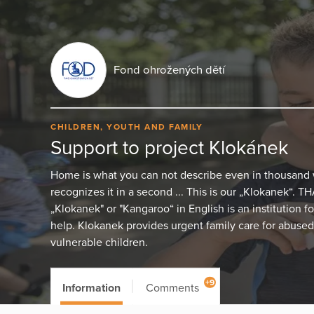
Fond ohrožených dětí
CHILDREN, YOUTH AND FAMILY
Support to project Klokánek
Home is what you can not describe even in thousand 
recognizes it in a second ... This is our „Klokanek
„Klokanek" or "Kangaroo“ in English is an institution f
help. Klokanek provides urgent family care for abused
vulnerable children.
+9
Information
Comments