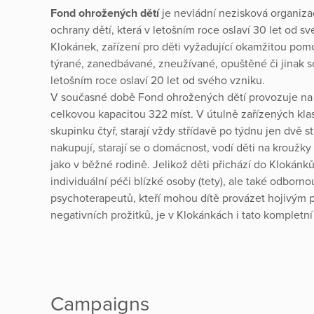
Fond ohrožených dětí
je nevládní nezisková organiza
ochrany dětí, která v letošním roce oslaví 30 let od s
Klokánek, zařízení pro děti vyžadující okamžitou pomo
týrané, zanedbávané, zneužívané, opuštěné či jinak s
letošním roce oslaví 20 let od svého vzniku.
V současné době Fond ohrožených dětí provozuje na 
celkovou kapacitou 322 míst. V útulně zařízených kla
skupinku čtyř, starají vždy střídavě po týdnu jen dvě st
nakupují, starají se o domácnost, vodí děti na kroužky a
jako v běžné rodině. Jelikož děti přichází do Klokánk
individuální péči blízké osoby (tety), ale také odbor
psychoterapeutů, kteří mohou dítě provázet hojivým p
negativních prožitků, je v Klokánkách i tato kompletní
Campaigns