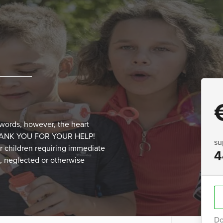
words, however, the heart
“. THANK YOU FOR YOUR HELP!
su
or children requiring immediate
4
, neglected or otherwise
Do