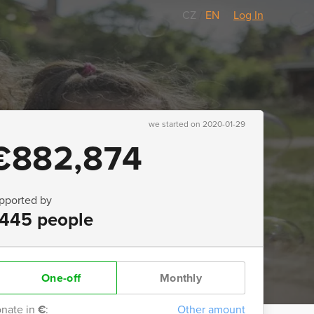
CZ
/
EN
Log In
we started on 2020-01-29
€882,874
pported by
445 people
One-off
Monthly
nate in
€
:
Other amount