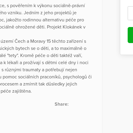
ce, s pověřením k výkonu sociálně-právní
vého vzniku. Jedním z jeho projektů je
c, jakožto rodinnou alternativu péče pro
ociálně ohrožené děti. Projekt Klokánek v
území Čech a Moravy 15 těchto zařízení s
sických bytech se o děti, a to maximálně o
álé "tety". Kromě péče o děti taktéž vaří,
 k lékaři a prožívají s dětmi celé dny i noci
ů s různými traumaty a potřebují nejen
nou pomoc sociálních praconíků, psychologů či
rocesem a zmírnit tak důsledky jejich
 péče zajištěna.
Share: