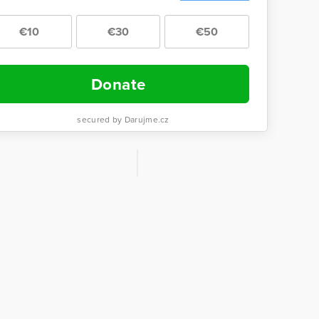
€10
€30
€50
Donate
secured by Darujme.cz