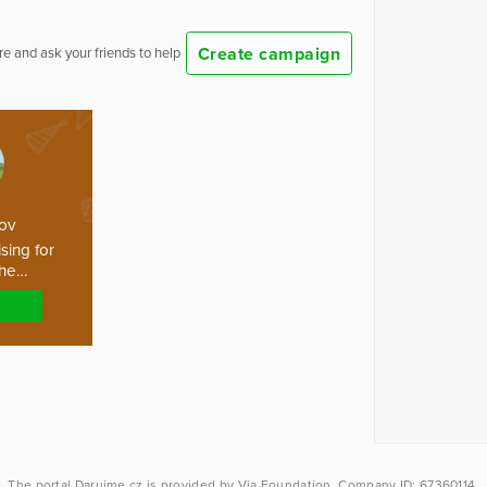
Create campaign
e and ask your friends to help
nov
sing for
the…
The portal
Darujme.cz
is provided by
Via Foundation
, Company ID: 67360114.