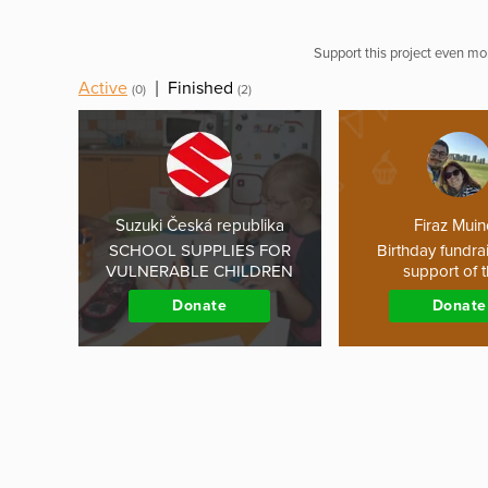
Support this project even mor
Active
|
Finished
(0)
(2)
Suzuki Česká republika
Firaz Mui
SCHOOL SUPPLIES FOR
Birthday fundrai
VULNERABLE CHILDREN
support of 
Donate
Donate