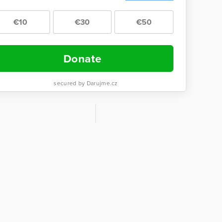
€10
€30
€50
Donate
secured by Darujme.cz