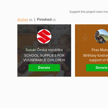
Support this project even mor
Active
|
Finished
(0)
(2)
Suzuki Česká republika
Firaz Mui
SCHOOL SUPPLIES FOR
Birthday fundrai
VULNERABLE CHILDREN
support of 
Donate
Donate