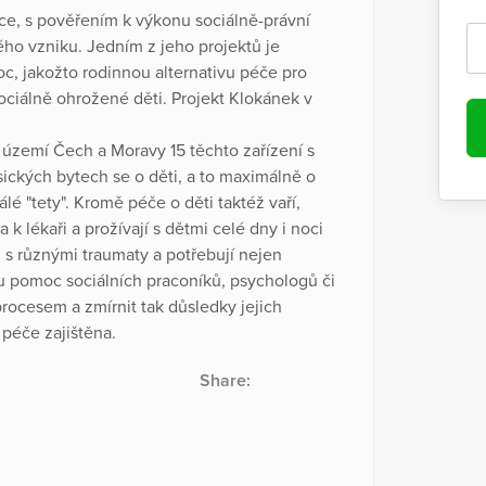
ce, s pověřením k výkonu sociálně-právní
vého vzniku. Jedním z jeho projektů je
c, jakožto rodinnou alternativu péče pro
ociálně ohrožené děti. Projekt Klokánek v
území Čech a Moravy 15 těchto zařízení s
sických bytech se o děti, a to maximálně o
álé "tety". Kromě péče o děti taktéž vaří,
 k lékaři a prožívají s dětmi celé dny i noci
ů s různými traumaty a potřebují nejen
nou pomoc sociálních praconíků, psychologů či
rocesem a zmírnit tak důsledky jejich
 péče zajištěna.
Share: