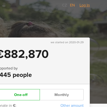
CZ
/
EN
Log In
we started on 2020-01-29
€882,870
pported by
445 people
One-off
Monthly
nate in
€
:
Other amount