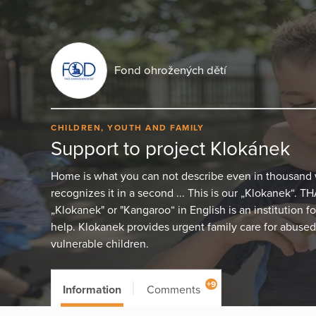
Fond ohrožených dětí
CHILDREN, YOUTH AND FAMILY
Support to project Klokánek
Home is what you can not describe even in thousand 
recognizes it in a second ... This is our „Klokanek
„Klokanek" or "Kangaroo“ in English is an institution f
help. Klokanek provides urgent family care for abused
vulnerable children.
+9
Information
Comments