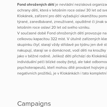
Fond ohrožených dětí
je nevládní nezisková organiza
ochrany dětí, která v letošním roce oslaví 30 let od s
Klokánek, zařízení pro děti vyžadující okamžitou pomo
týrané, zanedbávané, zneužívané, opuštěné či jinak s
letošním roce oslaví 20 let od svého vzniku.
V současné době Fond ohrožených dětí provozuje na 
celkovou kapacitou 322 míst. V útulně zařízených kla
skupinku čtyř, starají vždy střídavě po týdnu jen dvě st
nakupují, starají se o domácnost, vodí děti na kroužky a
jako v běžné rodině. Jelikož děti přichází do Klokánk
individuální péči blízké osoby (tety), ale také odbor
psychoterapeutů, kteří mohou dítě provázet hojivým p
negativních prožitků, je v Klokánkách i tato kompletní
Campaigns