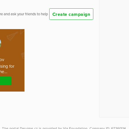
Create campaign
e and ask your friends to help
nov
sing for
the…
The portal
Darujme.cz
is provided by
Via Foundation
, Company ID: 67360114.