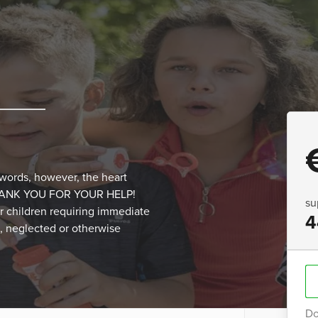
words, however, the heart
“. THANK YOU FOR YOUR HELP!
su
or children requiring immediate
4
, neglected or otherwise
Do