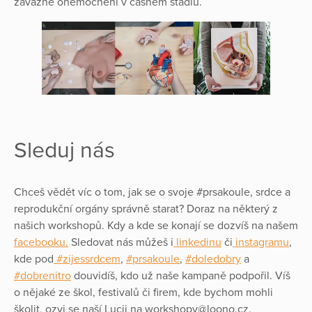
závažné onemocnění v časném stadiu.
Sleduj nás
Chceš vědět víc o tom, jak se o svoje #prsakoule, srdce a
reprodukční orgány správně starat? Doraz na některý z
našich workshopů. Kdy a kde se konají se dozvíš na našem
facebooku.
Sledovat nás můžeš i
linkedinu
či
instagramu
,
kde pod
#zijessrdcem
,
#prsakoule
,
#doledobry
a
#dobrenitro
douvidíš, kdo už naše kampaně podpořil. Víš
o nějaké ze škol, festivalů či firem, kde bychom mohli
školit, ozvi se naší Lucii na workshopy@loono.cz.