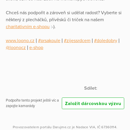
Chceš nás podpořit a zároveň si udělat radost? Vyberte si
některý z plecháčků, přívěsků či triček na našem
charitativním e-shopu
:-).
www.loono.cz
|
#prsakoule
|
#zijessrdcem
|
#doledobry
|
@loonocz
|
e-shop
Sdílet:
Podpořte tento projekt ještě víc a
Založit dárcovskou výzvu
zapojte kamarády
Provozovatelem portálu
Darujme.cz
je
Nadace VIA
, IČ 67360114.