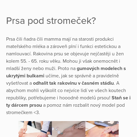
Prsa pod stromeček?
Prsa čili ňadra čili mamma mají na starosti produkci
mateřského mléka a zároveň plní i funkci estetickou a
namlouvací. Rakovina prsu se objevuje nejčastěji u žen
kolem 55. - 65. roku věku. Mohou ji však onemocnět i
mladší ženy nebo muži. Proto na
gumových modelech s
ukrytými bulkami
učíme, jak se správně a pravidelně
vyšetřovat a
odhalit tak rakovinu v časném stádiu
. A
abychom mohli vyškolit co nejvíce lidí ve všech koutech
republiky, potřebujeme i hooodně modelů prsou!
Staň se i
ty dárcem prsou
a pomoz nám rozbalit nový model pod
stromečkem <3.