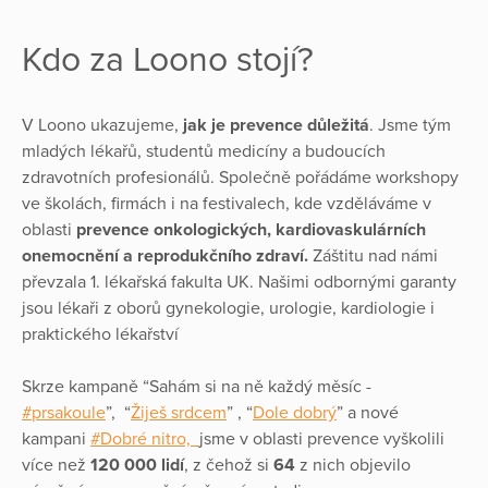
Kdo za Loono stojí?
V Loono ukazujeme,
jak je prevence důležitá
. Jsme tým
mladých lékařů, studentů medicíny a budoucích
zdravotních profesionálů. Společně pořádáme workshopy
ve školách, firmách i na festivalech, kde vzděláváme v
oblasti
prevence onkologických, kardiovaskulárních
onemocnění a reprodukčního zdraví.
Záštitu nad námi
převzala 1. lékařská fakulta UK. Našimi odbornými garanty
jsou lékaři z oborů gynekologie, urologie, kardiologie i
praktického lékařství
Skrze kampaně “Sahám si na ně každý měsíc -
#prsakoule
”, “
Žiješ srdcem
” , “
Dole dobrý
” a nové
kampani
#Dobré nitro,
jsme v oblasti prevence vyškolili
více než
120 000 lidí
, z čehož si
64
z nich objevilo