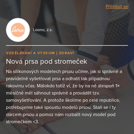
Přihlásit se
Loono, z.s.
VZDĚLÁVÁNÍ A VÝZKUM
ZDRAVÍ
Nová prsa pod stromeček
Na silikonových modelech prsou učíme, jak si správně a
pravidelně vyšetřovat prsa a odhalit tak případnou
rakovinu včas. Málokdo totiž ví, že by na ně alespoň 1×
měsíčně měl sáhnout správně a provádět tzv.
samovyšetřování. A protože školíme po celé republice,
potřebujeme také spoustu modelů prsou. Staň se i ty
dárcem prsou a pomoz nám rozbalit nový model pod
stromečkem <3.