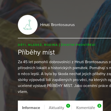
Hnutí Brontosaurus
DĚTI, MLÁDEŽ, RODINA
ŽIVOTNÍ PROSTŘEDÍ
Příběhy míst
Za 45 let pomohli dobrovolníci z Hnutí Brontosaurus 
přírodních lokalit a historických památek. Pomáhají s
o něco lepší. A byla by škoda nechat jejich příběhy z
sbírky výpovědí lidí zapálených pro věci, na kterých 
ucelené výstavě PŘÍBĚHY MÍST. Jako ocenění práce do
všem.
1
3
Informace
Aktuality
Komentáře