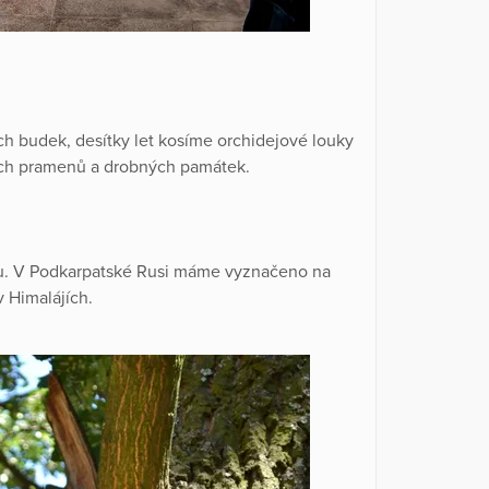
 budek, desítky let kosíme orchidejové louky
kých pramenů a drobných památek.
u. V Podkarpatské Rusi máme vyznačeno na
v Himalájích.