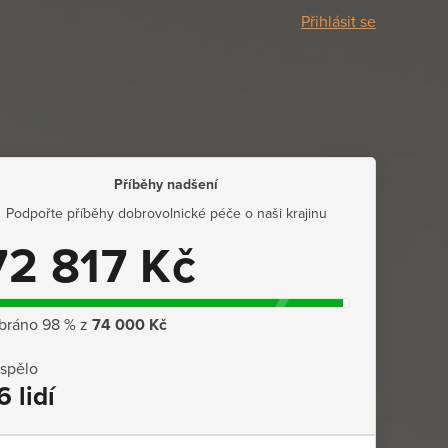
Přihlásit se
Příběhy nadšení
Podpořte příběhy dobrovolnické péče o naši krajinu
72 817 Kč
bráno 98 % z
74 000 Kč
ispělo
6 lidí