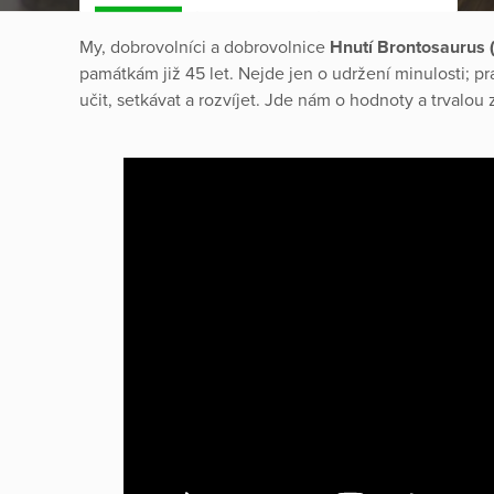
My, dobrovolníci a dobrovolnice
Hnutí Brontosaurus 
památkám již 45 let. Nejde jen o udržení minulosti; p
učit, setkávat a rozvíjet. Jde nám o hodnoty a trvalou