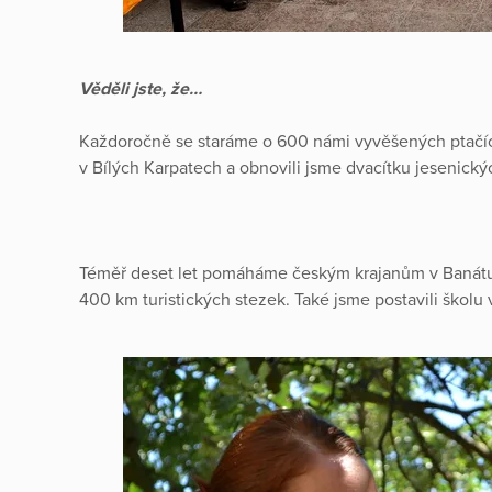
Věděli jste, že…
Každoročně se staráme o 600 námi vyvěšených ptačích
v Bílých Karpatech a obnovili jsme dvacítku jesenic
Téměř deset let pomáháme českým krajanům v Banát
400 km turistických stezek. Také jsme postavili školu 