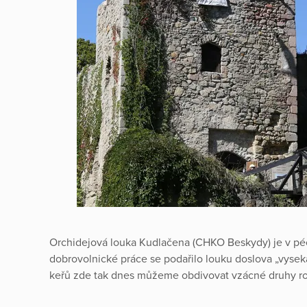
Orchidejová louka Kudlačena (CHKO Beskydy) je v péči
dobrovolnické práce se podařilo louku doslova „vysek
keřů zde tak dnes můžeme obdivovat vzácné druhy ros