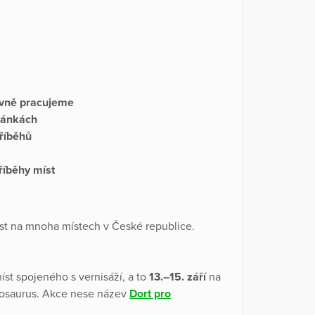
tavně pracujeme
tránkách
příběhů
Příběhy míst
st na mnoha místech v České republice.
míst spojeného s vernisáží, a to
13.–15. září
na
ontosaurus. Akce nese název
Dort pro