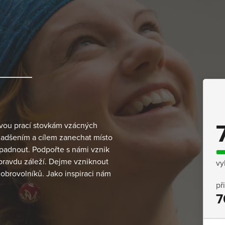
svou prací stovkám vzácných
 nadšením a cílem zanechat místo
apadnout. Podpořte s námi vznik
opravdu záleží. Dejme vzniknout
vy
brovolníků. Jako inspiraci nám
př
7