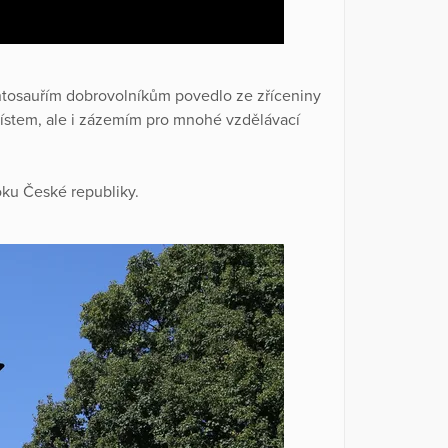
ontosauřím dobrovolníkům povedlo ze zříceniny
 místem, ale i zázemím pro mnohé vzdělávací
oku České republiky.