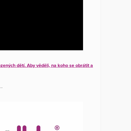
ených dětí. Aby věděli, na koho se obrátit a
í…