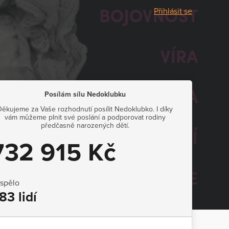
Přihlásit se
Posílám sílu Nedoklubku
Děkujeme za Vaše rozhodnutí posílit Nedoklubko. I díky
vám můžeme plnit své poslání a podporovat rodiny
předčasně narozených dětí.
732 915 Kč
ispělo
83 lidí