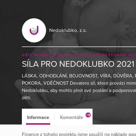
Nedoklubko, z.s.
DĚTI, MLÁDEŽ, RODINA
OSVĚTA A POSKYTOVÁNÍ IN
SÍLA PRO NEDOKLUBKO 2021
LÁSKA, ODHODLÁNÍ, BOJOVNOST, VÍRA, DŮVĚRA,
POKORA, VDĚČNOST Devatero sil, které provází mimin
Nedoklubku, aby mohlo plnit své poslání a podporov
dětí.
+9
Informace
Komentáře
Finance z tohoto projektu jsme použili na náklady spo