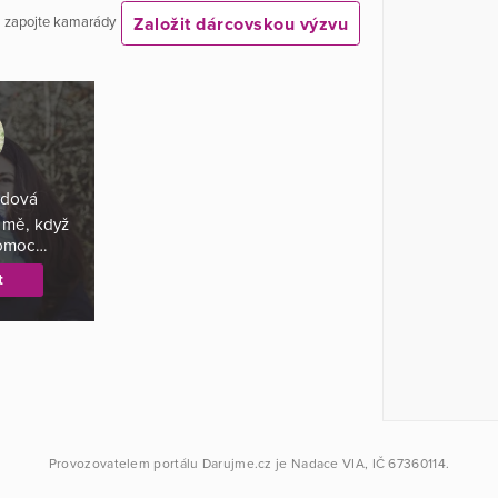
Založit dárcovskou výzvu
 a zapojte kamarády
odová
í mě, když
pomoc…
t
Provozovatelem portálu
Darujme.cz
je
Nadace VIA
, IČ 67360114.