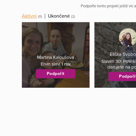
Podpořte tento projekt ještě víc
Aktivní
|
Ukončené
(0)
(2)
Eliška Svob
Martina Kaloušová
Slavím 30! Potěš
Ervin slaví 1 rok
darujete na 
Podpořit
Podpoři