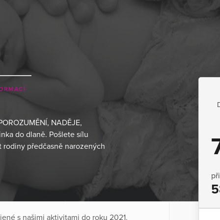
FORMACÍ
 POROZUMĚNÍ, NADĚJE,
ka do dlaně. Pošlete sílu
at rodiny předčasně narozených
př
5
jené s našimi aktivitami do roku 2021.