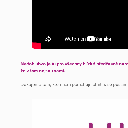
Nedoklubko je tu pro všechny blízké předčasně naroz
že v tom nejsou sami.
Děkujeme těm, kteří nám pomáhají plnit naše poslán