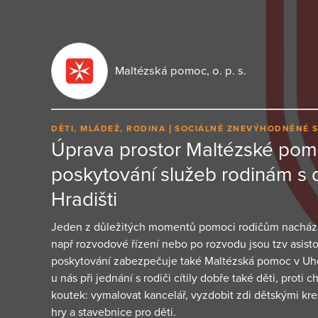
Maltézská pomoc, o. p. s.
DĚTI, MLÁDEŽ, RODINA
SOCIÁLNĚ ZNEVÝHODNĚNÉ 
Úprava prostor Maltézské pom
poskytování služeb rodinám s
Hradišti
Jeden z důležitých momentů pomoci rodičům nacházejíc
např rozvodové řízení nebo po rozvodu jsou tzv asisto
poskytování zabezpečuje také Maltézská pomoc v Uh
u nás při jednání s rodiči cítily dobře také děti, prot
koutek: vymalovat kancelář, vyzdobit zdi dětskými kre
hry a stavebnice pro děti.