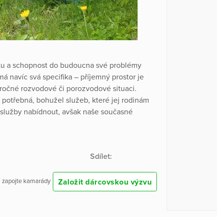
itu a schopnost do budoucna své problémy
á navíc svá specifika – příjemný prostor je
áročné rozvodové či porozvodové situaci.
potřebná, bohužel služeb, které jej rodinám
 služby nabídnout, avšak naše současné
Sdílet:
Založit dárcovskou výzvu
 a zapojte kamarády