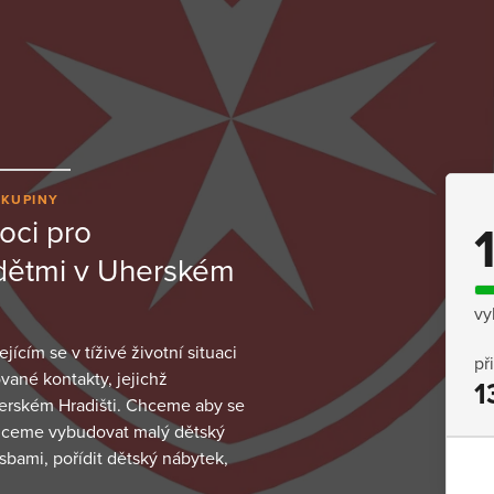
SKUPINY
oci pro
 dětmi v Uherském
vy
ím se v tíživé životní situaci
př
vané kontakty, jejichž
1
erském Hradišti. Chceme aby se
i chceme vybudovat malý dětský
sbami, pořídit dětský nábytek,