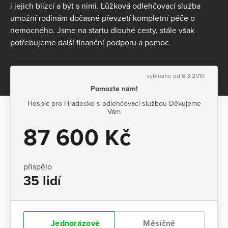
i jejich blízcí a být s nimi. Lůžková odlehčovací služba
umožní rodinám dočasné převzetí kompletní péče o
nemocného. Jsme na startu dlouhé cesty, stále však
potřebujeme další finanční podporu a pomoc
vybíráme od 6.3.2019
Pomozte nám!
Hospic pro Hradecko s odlehčovací službou Děkujeme
Vám
87 600 Kč
přispělo
35 lidí
Jednorázově
Měsíčně