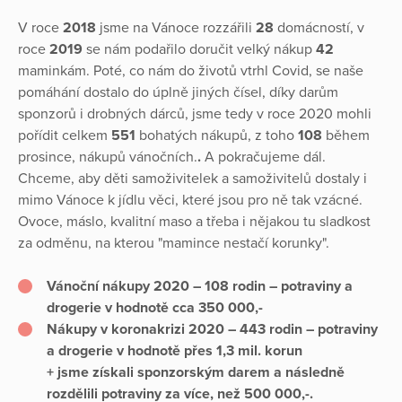
V roce
2018
jsme na Vánoce rozzářili
28
domácností, v
roce
2019
se nám podařilo doručit velký nákup
42
maminkám. Poté, co nám do životů vtrhl Covid, se naše
pomáhání dostalo do úplně jiných čísel, díky darům
sponzorů i drobných dárců, jsme tedy v roce 2020 mohli
pořídit celkem
551
bohatých nákupů, z toho
108
během
prosince, nákupů vánočních.
.
A pokračujeme dál.
Chceme, aby děti samoživitelek a samoživitelů dostaly i
mimo Vánoce k jídlu věci, které jsou pro ně tak vzácné.
Ovoce, máslo, kvalitní maso a třeba i nějakou tu sladkost
za odměnu, na kterou "mamince nestačí korunky".
Vánoční nákupy 2020 –
108 rodin
– potraviny a
drogerie v hodnotě cca 35
0 000,-
Nákupy v koronakrizi 2020 –
443 rodin
– potraviny
a drogerie v hodnotě přes
1,3 mil. korun
+ jsme získali sponzorským darem a následně
rozdělili potraviny za více, než 500 000,-.