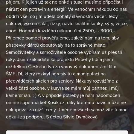
příjem. K jejich už tak nelehké situaci musíme připočíst i
nárůst cen potravin a energií. Ve vánočním nákupu od nás
obdrží vše, co jim udělá bohatý slavnostní večer. Tedy
cukroví, vše na salát, řízky, navíc kvalitní šunky, sýry, vejce,
apod. Hodnota každého nákupu činí 2500,- - 3000,-.
Příjemce pomoci prověřujeme, záleží nám na tom, aby
příspěvky dárců doputovaly na to správné místo.
Samoživitelky a samoživitele osobně vybírám už přes tři
roky. Jsem zakladatelka projektu Příběhy lidí a jsem
držitelkou Českého lva za varovný dokumentární film
ŠMEJDI, který rozkryl agresivitu a manipulaci na
předváděcích akcích pro seniory. Nákupy rozvážíme z
velké části osobně, v kurýra se mění můj partner, i můj
kameraman. :-) A v případě potřeby je nám nápomocen
online supermarket Kosik.cz, díky kterému navíc můžeme
nakupovat za nižší ceny. Jménem všech samoživitelů moc
děkuji za podporu. S úctou Silvie Dymáková