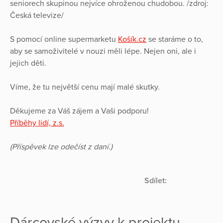
seniorech skupinou nejvíce ohroženou chudobou. /zdroj:
Česká televize/
S pomocí online supermarketu
Košík.cz
se staráme o to,
aby se samoživitelé v nouzi měli lépe. Nejen oni, ale i
jejich děti.
Víme, že tu největší cenu mají malé skutky.
Děkujeme za Váš zájem a Vaši podporu!
Příběhy lidí, z.s.
(Příspěvek lze odečíst z daní.)
Sdílet:
Dárcovské výzvy k projektu