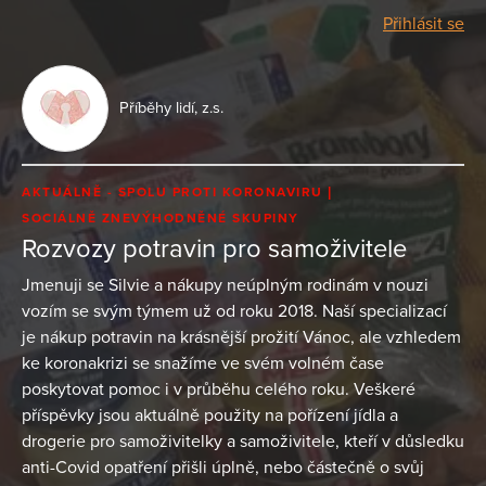
Přihlásit se
Příběhy lidí, z.s.
AKTUÁLNĚ - SPOLU PROTI KORONAVIRU
SOCIÁLNĚ ZNEVÝHODNĚNÉ SKUPINY
Rozvozy potravin pro samoživitele
Jmenuji se Silvie a nákupy neúplným rodinám v nouzi
vozím se svým týmem už od roku 2018. Naší specializací
je nákup potravin na krásnější prožití Vánoc, ale vzhledem
ke koronakrizi se snažíme ve svém volném čase
poskytovat pomoc i v průběhu celého roku. Veškeré
příspěvky jsou aktuálně použity na pořízení jídla a
drogerie pro samoživitelky a samoživitele, kteří v důsledku
anti-Covid opatření přišli úplně, nebo částečně o svůj