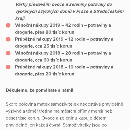
Várky především ovoce a zeleniny putovaly do
vybraných azylových domů v Praze a Středočeském
kraji.
Vánoční nákupy 2019 –
42 rodin
– potraviny a
drogerie, přes
80 tisíc korun
Průběžné nákupy 2019 –
12 rodin
– potraviny a
drogerie, cca
25 tisíc korun
Vánoční nákupy 2018 –
28 rodin
– potraviny a
drogerie, cca
60 tisíc korun
Průběžné nákupy 2018 –
10 rodin
– potraviny a
drogerie, přes
20 tisíc korun
Děkujeme, že pomáháte s námi!
Skoro polovina matek samoživitelek nedostává pravidelně
výživné a téměř třetina má měsíční příjmy menší než
deset tisíc korun. Ovoce a zeleninu kupuje dětem
pravidelně jen každá čtvrtá. Samoživitelky jsou po