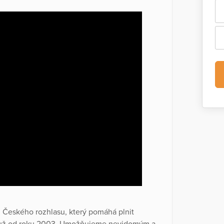
 Českého rozhlasu, který pomáhá plnit
 už od roku 2003. Umožňujeme nevidomým a