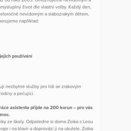
mysluplný život dle vlastní volby. Každý den,
e celoročně nevidomým a slabozrakým dětem,
porujeme například:
ejich používání
jí nezbytné služby pro lidi se zrakovým
odiny a pečující.
áce asistenta přijde na 200 korun – pro vás
omoc.
ky ze školy. Odpoledne si doma Zoika s Leou
aje i na klavír a doprovází ji na ukulele, Zoika