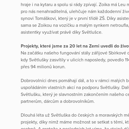
hraje i na kytaru a spolu si rády zpívají. Zoika má Leu 
pro nás nenahraditelná, ulehčuje nám každodenní živo
synovi Tomáškovi, který je v první třídě ZŠ. Díky asiste
sama se Zoikou na vozíčku a malým synkem netroufla
asistentky využívat právě díky Světlušce.
Projekty, které jsme za 20 let na Zemi uvedli do živo
Na začátku našeho fungování stály zářijové Sbírkové 
kdy Světlušky zasvítily v ulicích naposledy, povedlo 
přes 94 milionů korun.
Dobrovolníci dnes pomáhají dál, a to v rámci malých
uspořádáním vlastních akcí na podporu Světlušky. Další 
Světlušku, který je slavnostním zakončením našeho c
partnerům, dárcům a dobrovolníkům.
Dlouhá léta už Světluška do českých a moravských m
projekty, díky nimž máme možnost se setkat s těmi, kt
osobně. A protože z posledních let víme, že stejně důl