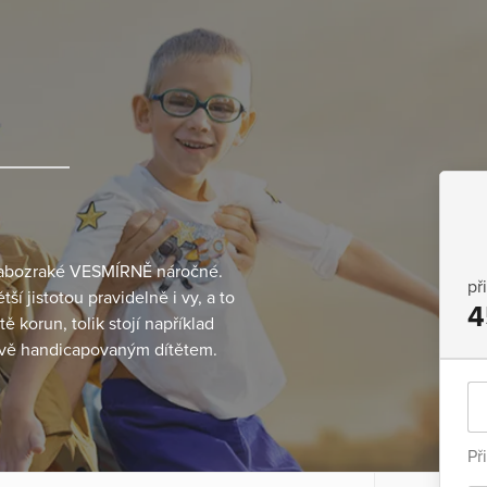
a slabozraké VESMÍRNĚ náročné.
př
í jistotou pravidelně i vy, a to
4
 korun, tolik stojí například
kově handicapovaným dítětem.
.
Př