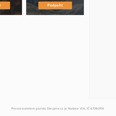
t
Podpořit
Provozovatelem portálu
Darujme.cz
je
Nadace VIA
, IČ 67360114.