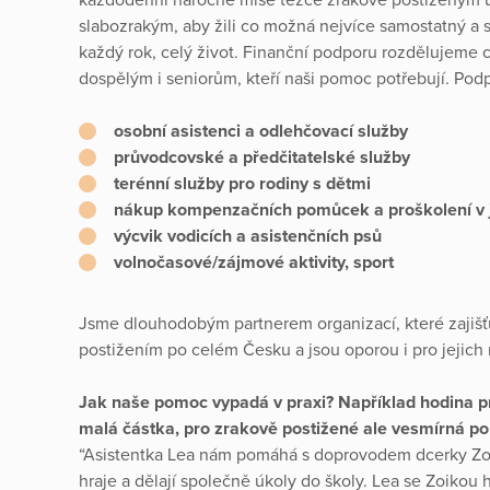
slabozrakým, aby žili co možná nejvíce samostatný a s
každý rok, celý život. Finanční podporu rozdělujem
dospělým i seniorům, kteří naši pomoc potřebují. Pod
osobní asistenci a odlehčovací služby
průvodcovské a předčitatelské služby
terénní služby pro rodiny s dětmi
nákup kompenzačních pomůcek a proškolení v j
výcvik vodicích a asistenčních psů
volnočasové/zájmové aktivity, sport
Jsme dlouhodobým partnerem organizací, které zajišťu
postižením po celém Česku a jsou oporou i pro jejich r
Jak naše pomoc vypadá v praxi? Například hodina pr
malá částka, pro zrakově postižené ale vesmírná p
“Asistentka Lea nám pomáhá s doprovodem dcerky Zoi
hraje a dělají společně úkoly do školy. Lea se Zoikou hr