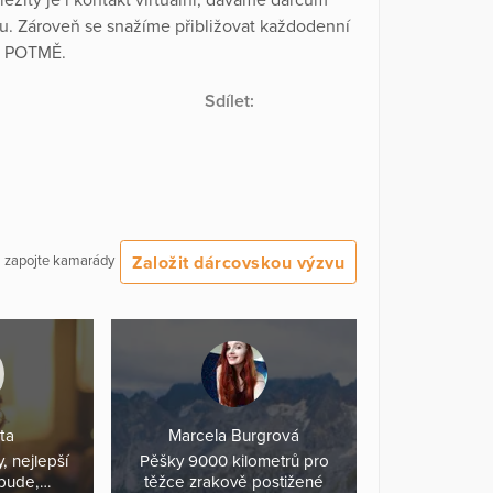
pu. Zároveň se snažíme přibližovat každodenní
stu POTMĚ.
Sdílet:
Založit dárcovskou výzvu
 a zapojte kamarády
ta
Marcela Burgrová
, nejlepší
Pěšky 9000 kilometrů pro
 bude,…
těžce zrakově postižené