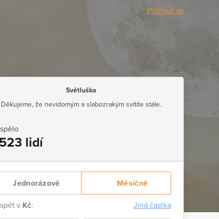
Přihlásit se
Světluška
Děkujeme, že nevidomým a slabozrakým svítíte stále.
ispělo
523 lidí
Jednorázově
Měsíčně
ispět v
Kč
:
Jiná částka