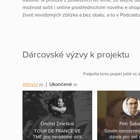
možnost svítit i online prostřednictvím nového e-sho
život nevidomých zblízka a bez obalu, a to v Podca
Dárcovské výzvy k projektu
Podpořte tento projekt ještě víc
Aktivní
|
Ukončené
(0)
(4)
Ondřej Zmeškal
Petr Šaba
TOUR DE FRANCE VE
Slavím narozeniny
TMĚ pro nevidomé děti
dárek pro mě