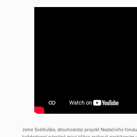
Jsme Světluška, dlouhodobý projekt Nadačního fondu
každodenní náročné mise těžce zrakově postiženým