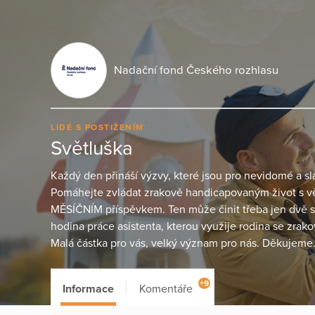
Nadační fond Českého rozhlasu
LIDÉ S POSTIŽENÍM
Světluška
Každý den přináší výzvy, které jsou pro nevidomé 
Pomáhejte zvládat zrakově handicapovaným život s větš
MĚSÍČNÍM příspěvkem. Ten může činit třeba jen dvě stě
hodina práce asistenta, kterou využije rodina se zra
Malá částka pro vás, velký význam pro nás. Děkujeme
+9
Informace
Komentáře