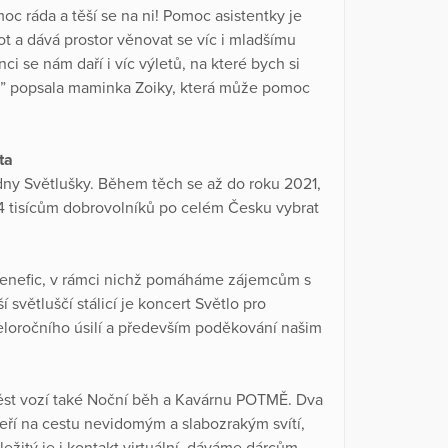
moc ráda a těší se na ni! Pomoc asistentky je
t a dává prostor věnovat se víc i mladšímu
nci se nám daří i víc výletů, na které bych si
,” popsala maminka Zoiky, která může pomoc
ta
dny Světlušky. Během těch se až do roku 2021,
114 tisícům dobrovolníků po celém Česku vybrat
 benefic, v rámci nichž pomáháme zájemcům s
světluščí stálicí je koncert Světlo pro
eloročního úsilí a především poděkování našim
ěst vozí také Noční běh a Kavárnu POTMĚ. Dva
eří na cestu nevidomým a slabozrakým svítí,
ežitý je i kontakt virtuální, dáváme dárcům