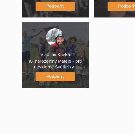
Podpořit
Podpoři
Vladimír Křivka
10. narozeniny Matěje - pro
nevidomé Světlušky…
Podpořit