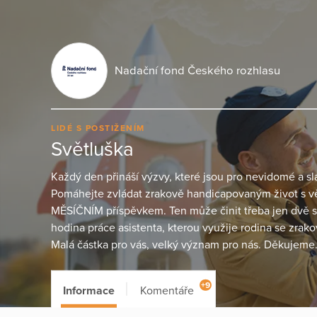
Nadační fond Českého rozhlasu
LIDÉ S POSTIŽENÍM
Světluška
Každý den přináší výzvy, které jsou pro nevidomé 
Pomáhejte zvládat zrakově handicapovaným život s větš
MĚSÍČNÍM příspěvkem. Ten může činit třeba jen dvě stě
hodina práce asistenta, kterou využije rodina se zra
Malá částka pro vás, velký význam pro nás. Děkujeme
+9
Informace
Komentáře