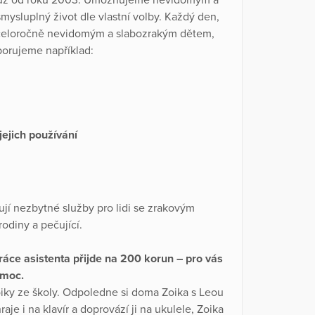
mysluplný život dle vlastní volby. Každý den,
e celoročně nevidomým a slabozrakým dětem,
porujeme například:
ejich používání
jí nezbytné služby pro lidi se zrakovým
odiny a pečující.
áce asistenta přijde na 200 korun – pro vás
omoc.
ky ze školy. Odpoledne si doma Zoika s Leou
aje i na klavír a doprovází ji na ukulele, Zoika