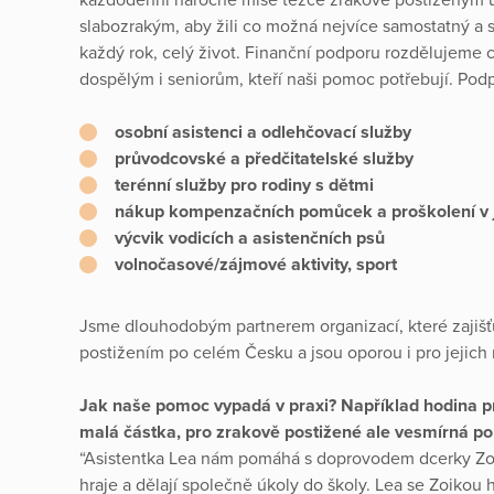
slabozrakým, aby žili co možná nejvíce samostatný a s
každý rok, celý život. Finanční podporu rozdělujem
dospělým i seniorům, kteří naši pomoc potřebují. Pod
osobní asistenci a odlehčovací služby
průvodcovské a předčitatelské služby
terénní služby pro rodiny s dětmi
nákup kompenzačních pomůcek a proškolení v j
výcvik vodicích a asistenčních psů
volnočasové/zájmové aktivity, sport
Jsme dlouhodobým partnerem organizací, které zajišťu
postižením po celém Česku a jsou oporou i pro jejich r
Jak naše pomoc vypadá v praxi? Například hodina pr
malá částka, pro zrakově postižené ale vesmírná p
“Asistentka Lea nám pomáhá s doprovodem dcerky Zoi
hraje a dělají společně úkoly do školy. Lea se Zoikou hr