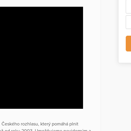
 Českého rozhlasu, který pomáhá plnit
 už od roku 2003. Umožňujeme nevidomým a