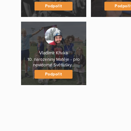
Podpořit
Podpoři
Vladimír Křivka
10. narozeniny Matěje - pro
nevidomé Světlušky…
Podpořit