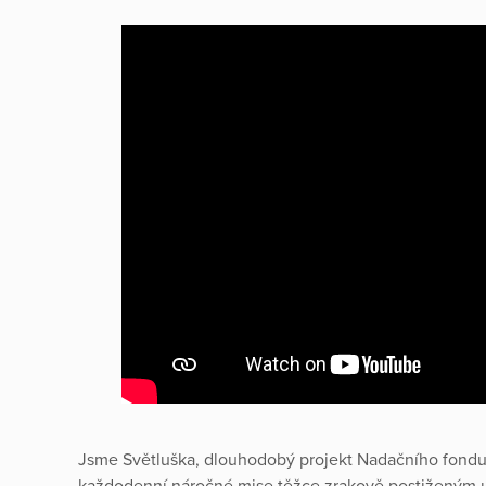
Jsme Světluška, dlouhodobý projekt Nadačního fondu
každodenní náročné mise těžce zrakově postiženým