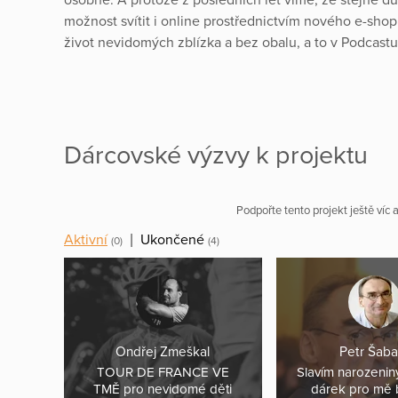
možnost svítit i online prostřednictvím nového e-sho
život nevidomých zblízka a bez obalu, a to v Podca
Dárcovské výzvy k projektu
Podpořte tento projekt ještě víc
Aktivní
|
Ukončené
(0)
(4)
Ondřej Zmeškal
Petr Šaba
TOUR DE FRANCE VE
Slavím narozeniny
TMĚ pro nevidomé děti
dárek pro mě