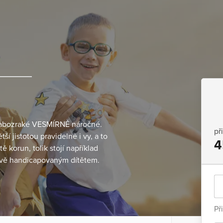
a slabozraké VESMÍRNĚ náročné.
př
í jistotou pravidelně i vy, a to
4
 korun, tolik stojí například
kově handicapovaným dítětem.
.
Př