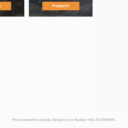
t
Podpořit
Provozovatelem portálu
Darujme.cz
je
Nadace VIA
, IČ 67360114.