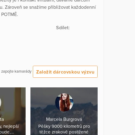
pu. Zároveň se snažíme přibližovat každodenní
stu POTMĚ.
Sdílet:
Založit dárcovskou výzvu
 a zapojte kamarády
ta
Marcela Burgrová
, nejlepší
Pěšky 9000 kilometrů pro
 bude,…
těžce zrakově postižené