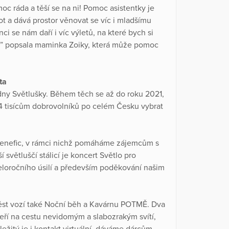
moc ráda a těší se na ni! Pomoc asistentky je
t a dává prostor věnovat se víc i mladšímu
nci se nám daří i víc výletů, na které bych si
,” popsala maminka Zoiky, která může pomoc
ta
dny Světlušky. Během těch se až do roku 2021,
114 tisícům dobrovolníků po celém Česku vybrat
 benefic, v rámci nichž pomáháme zájemcům s
světluščí stálicí je koncert Světlo pro
eloročního úsilí a především poděkování našim
ěst vozí také Noční běh a Kavárnu POTMĚ. Dva
eří na cestu nevidomým a slabozrakým svítí,
ežitý je i kontakt virtuální, dáváme dárcům