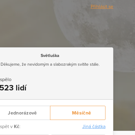
Přihlásit se
Světluška
Děkujeme, že nevidomým a slabozrakým svítíte stále.
ispělo
523 lidí
Jednorázově
Měsíčně
ispět v
Kč
:
Jiná částka