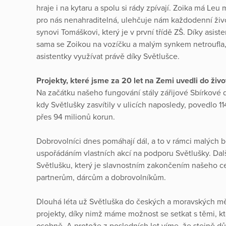
hraje i na kytaru a spolu si rády zpívají. Zoika má Leu 
pro nás nenahraditelná, ulehčuje nám každodenní živo
synovi Tomáškovi, který je v první třídě ZŠ. Díky asiste
sama se Zoikou na vozíčku a malým synkem netroufla
asistentky využívat právě díky Světlušce.
Projekty, které jsme za 20 let na Zemi uvedli do živo
Na začátku našeho fungování stály zářijové Sbírkové 
kdy Světlušky zasvítily v ulicích naposledy, povedlo 
přes 94 milionů korun.
Dobrovolníci dnes pomáhají dál, a to v rámci malých
uspořádáním vlastních akcí na podporu Světlušky. Další 
Světlušku, který je slavnostním zakončením našeho c
partnerům, dárcům a dobrovolníkům.
Dlouhá léta už Světluška do českých a moravských m
projekty, díky nimž máme možnost se setkat s těmi, kt
osobně. A protože z posledních let víme, že stejně důl