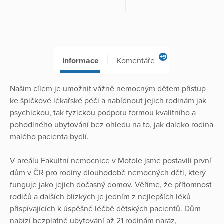
+9
Informace
Komentáře
Našim cílem je umožnit vážně nemocným dětem přístup
ke špičkové lékařské péči a nabídnout jejich rodinám jak
psychickou, tak fyzickou podporu formou kvalitního a
pohodlného ubytování bez ohledu na to, jak daleko rodina
malého pacienta bydlí.
V areálu Fakultní nemocnice v Motole jsme postavili první
dům v ČR pro rodiny dlouhodobě nemocných děti, který
funguje jako jejich dočasný domov. Věříme, že přítomnost
rodičů a dalších blízkých je jedním z nejlepších léků
přispívajících k úspěšné léčbě dětských pacientů. Dům
nabízí bezplatné ubytování až 21 rodinám naráz,