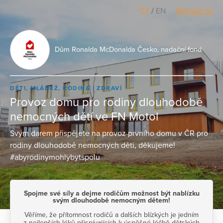
CZ
/
EN
Přihlásit se
Dům Ronalda McDonalda Česko, nadační fond
DĚTI, MLÁDEŽ, RODINA
ZDRAVÍ
Provoz domu pro rodiny dlouhodobě
nemocných dětí ve FN Motol
Svým darem přispějete na provoz prvního domu v ČR pro
rodiny dlouhodobě nemocných děti, děkujeme!
#abyrodinymohlybytspolu
Spojme své síly a dejme rodičům možnost být nablízku
svým dlouhodobě nemocným dětem!
Věříme, že přítomnost rodičů a dalších blízkých je jedním
z nejlepších léků přispívajících k úspěšné léčbě dětských