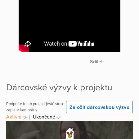
Sdílet:
Dárcovské výzvy k projektu
Podpořte tento projekt ještě víc a
Založit dárcovskou výzvu
zapojte kamarády
Aktivní
|
Ukončené
(0)
(6)