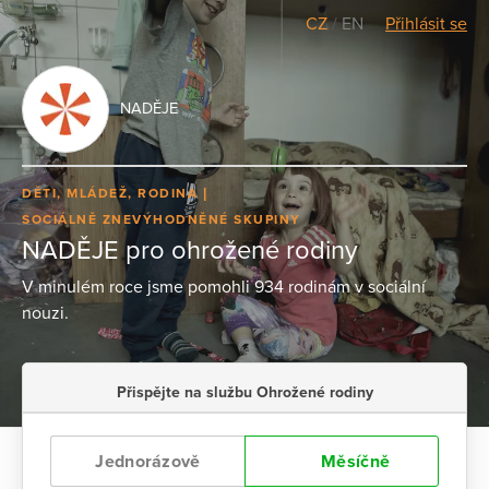
CZ
/
EN
Přihlásit se
NADĚJE
DĚTI, MLÁDEŽ, RODINA
SOCIÁLNĚ ZNEVÝHODNĚNÉ SKUPINY
NADĚJE pro ohrožené rodiny
V minulém roce jsme pomohli 934 rodinám v sociální
nouzi.
Přispějte na službu Ohrožené rodiny
Jednorázově
Měsíčně