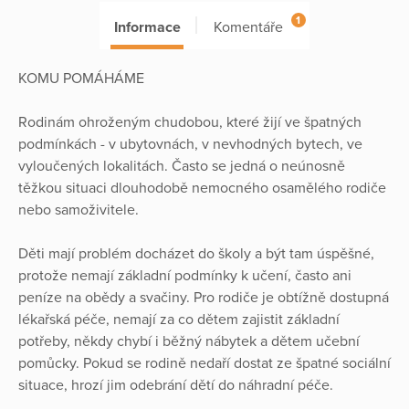
1
Informace
Komentáře
KOMU POMÁHÁME
Rodinám ohroženým chudobou, které žijí ve špatných
podmínkách - v ubytovnách, v nevhodných bytech, ve
vyloučených lokalitách. Často se jedná o neúnosně
těžkou situaci dlouhodobě nemocného osamělého rodiče
nebo samoživitele.
Děti mají problém docházet do školy a být tam úspěšné,
protože nemají základní podmínky k učení, často ani
peníze na obědy a svačiny. Pro rodiče je obtížně dostupná
lékařská péče, nemají za co dětem zajistit základní
potřeby, někdy chybí i běžný nábytek a dětem učební
pomůcky. Pokud se rodině nedaří dostat ze špatné sociální
situace, hrozí jim odebrání dětí do náhradní péče.