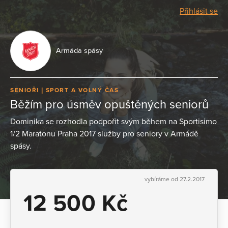
Přihlásit se
Armáda spásy
SENIOŘI
SPORT A VOLNÝ ČAS
Běžím pro úsměv opuštěných seniorů
Dominika se rozhodla podpořit svým během na Sportisimo
1/2 Maratonu Praha 2017 služby pro seniory v Armádě
spásy.
vybíráme od 27.2.2017
12 500 Kč