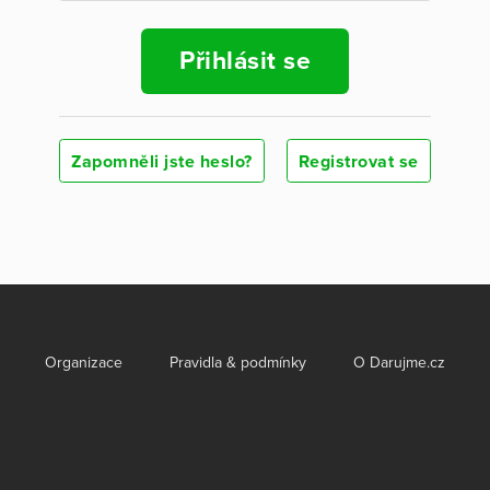
Přihlásit se
Zapomněli jste heslo?
Registrovat se
Organizace
Pravidla & podmínky
O Darujme.cz