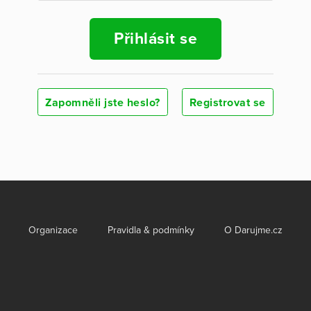
Přihlásit se
Zapomněli jste heslo?
Registrovat se
Organizace
Pravidla & podmínky
O Darujme.cz