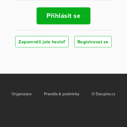
Přihlásit se
Zapomněli jste heslo?
Registrovat se
Organizace
Pravidla & podmínky
O Darujme.cz