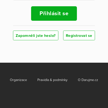
Přihlásit se
Zapomněli jste heslo?
Registrovat se
Organizace
Pravidla & podmínky
O Darujme.cz