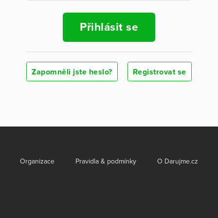
Přihlásit se
Zapomněli jste heslo?
Registrovat se
Organizace
Pravidla & podmínky
O Darujme.cz