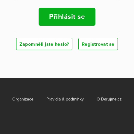
Přihlásit se
Zapomněli jste heslo?
Registrovat se
Organizace
Pravidla & podmínky
O Darujme.cz