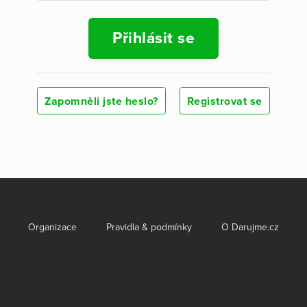
Přihlásit se
Zapomněli jste heslo?
Registrovat se
Organizace
Pravidla & podmínky
O Darujme.cz