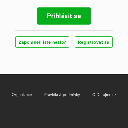
Přihlásit se
Zapomněli jste heslo?
Registrovat se
Organizace
Pravidla & podmínky
O Darujme.cz