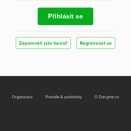
Přihlásit se
Zapomněli jste heslo?
Registrovat se
Organizace
Pravidla & podmínky
O Darujme.cz