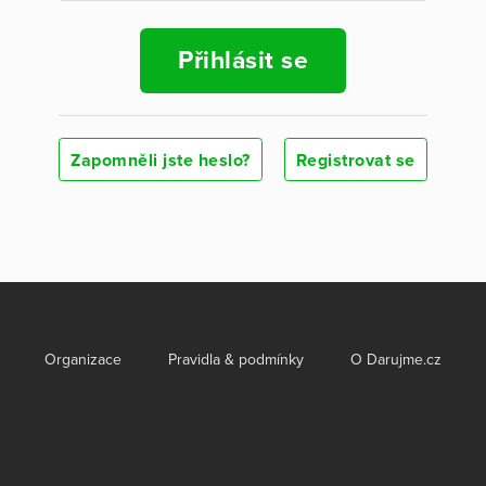
Přihlásit se
Zapomněli jste heslo?
Registrovat se
Organizace
Pravidla & podmínky
O Darujme.cz