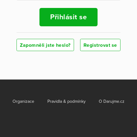
Přihlásit se
Zapomněli jste heslo?
Registrovat se
Organizace
Pravidla & podmínky
O Darujme.cz