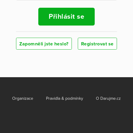
Přihlásit se
Zapomněli jste heslo?
Registrovat se
Organizace
Pravidla & podmínky
O Darujme.cz