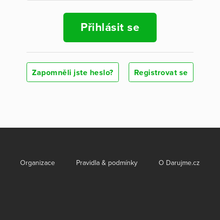
Přihlásit se
Zapomněli jste heslo?
Registrovat se
Organizace
Pravidla & podmínky
O Darujme.cz