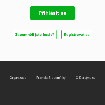
Přihlásit se
Zapomněli jste heslo?
Registrovat se
Organizace
Pravidla & podmínky
O Darujme.cz