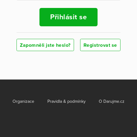
Přihlásit se
Zapomněli jste heslo?
Registrovat se
Organizace
Pravidla & podmínky
O Darujme.cz