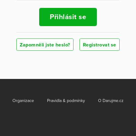
Přihlásit se
Zapomněli jste heslo?
Registrovat se
Organizace
Pravidla & podmínky
O Darujme.cz