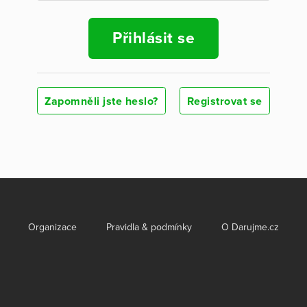
Přihlásit se
Zapomněli jste heslo?
Registrovat se
Organizace
Pravidla & podmínky
O Darujme.cz