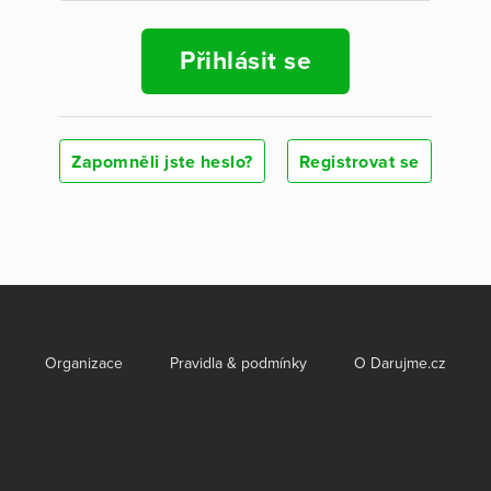
Přihlásit se
Zapomněli jste heslo?
Registrovat se
Organizace
Pravidla & podmínky
O Darujme.cz