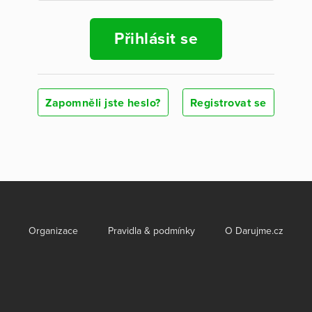
Přihlásit se
Zapomněli jste heslo?
Registrovat se
Organizace
Pravidla & podmínky
O Darujme.cz