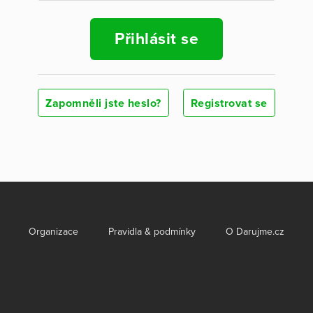
Přihlásit se
Zapomněli jste heslo?
Registrovat se
Organizace
Pravidla & podmínky
O Darujme.cz