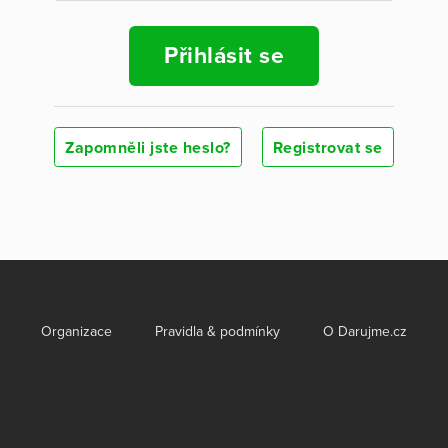
Přihlásit se
Zapomněli jste heslo?
Registrovat se
Organizace
Pravidla & podmínky
O Darujme.cz