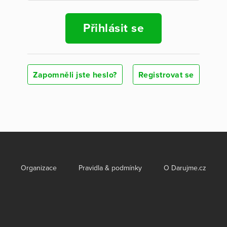
Přihlásit se
Zapomněli jste heslo?
Registrovat se
Organizace
Pravidla & podmínky
O Darujme.cz