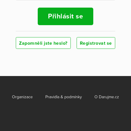
Přihlásit se
Zapomněli jste heslo?
Registrovat se
Organizace
Pravidla & podmínky
O Darujme.cz