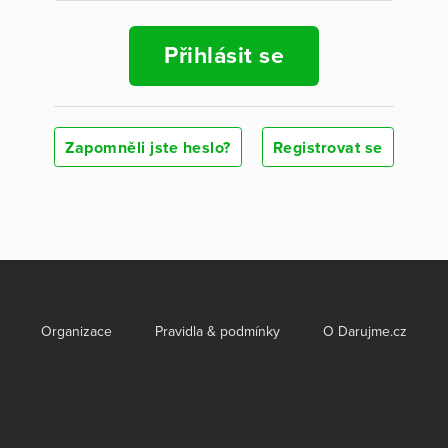
Přihlásit se
Zapomněli jste heslo?
Registrovat se
Organizace
Pravidla & podmínky
O Darujme.cz