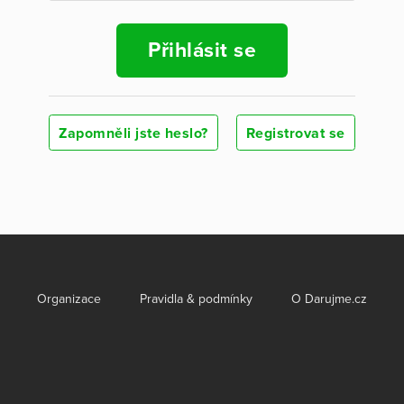
Přihlásit se
Zapomněli jste heslo?
Registrovat se
Organizace
Pravidla & podmínky
O Darujme.cz