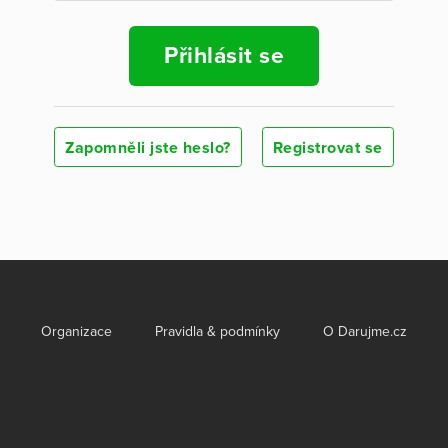
Přihlásit se
Zapomněli jste heslo?
Registrovat se
Organizace
Pravidla & podmínky
O Darujme.cz