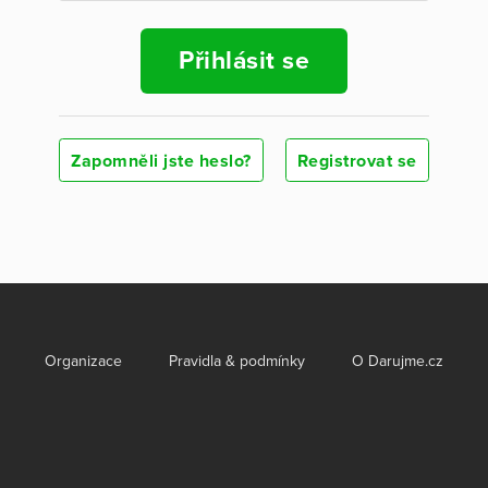
Přihlásit se
Zapomněli jste heslo?
Registrovat se
Organizace
Pravidla & podmínky
O Darujme.cz