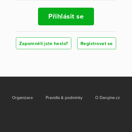
Přihlásit se
Zapomněli jste heslo?
Registrovat se
Organizace
Pravidla & podmínky
O Darujme.cz