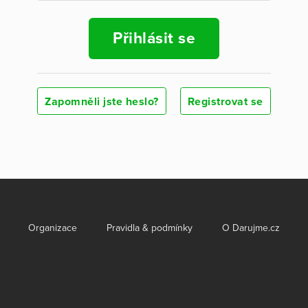
Přihlásit se
Zapomněli jste heslo?
Registrovat se
Organizace
Pravidla & podmínky
O Darujme.cz