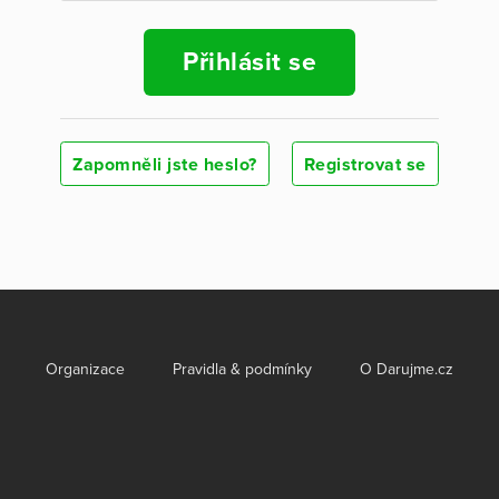
Přihlásit se
Zapomněli jste heslo?
Registrovat se
Organizace
Pravidla & podmínky
O Darujme.cz