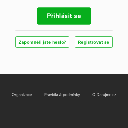
Přihlásit se
Zapomněli jste heslo?
Registrovat se
Organizace
Pravidla & podmínky
O Darujme.cz